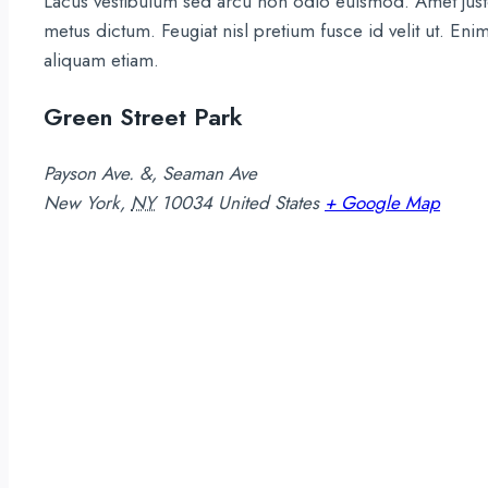
Lacus vestibulum sed arcu non odio euismod. Amet justo
metus dictum. Feugiat nisl pretium fusce id velit ut. Eni
aliquam etiam.
Green Street Park
Payson Ave. &, Seaman Ave
New York
,
NY
10034
United States
+ Google Map