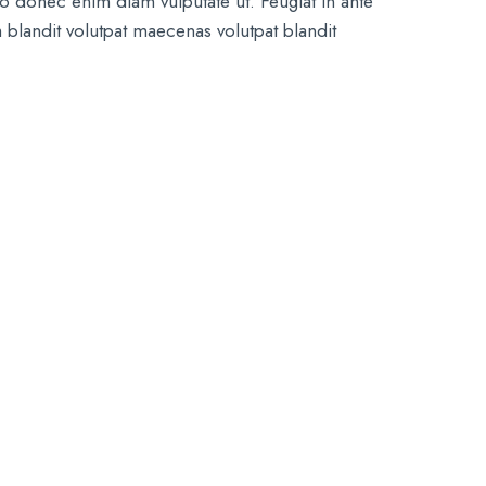
 donec enim diam vulputate ut. Feugiat in ante
m blandit volutpat maecenas volutpat blandit