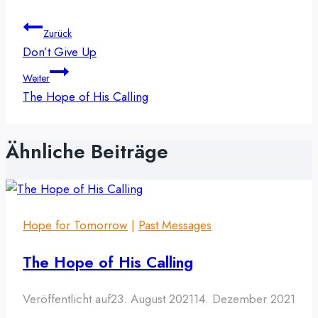
Beitragsnavigation
Zurück
Don’t Give Up
Weiter
The Hope of His Calling
Ähnliche Beiträge
Hope for Tomorrow
|
Past Messages
The Hope of His Calling
Veröffentlicht auf
23. August 2021
14. Dezember 2021