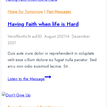
Hope for Tomorrow
|
Past Messages
Having Faith when life is Hard
Veröffentlicht auf
30. August 2021
14. Dezember
2021
Duis aute irure dolor in reprehenderit in voluptate
velit esse cillum dolore eu fugiat nulla pariatur. Sed
arcu non odio euismod lacinia. Sit…
Having
Listen to the Message
Faith
when
life
is