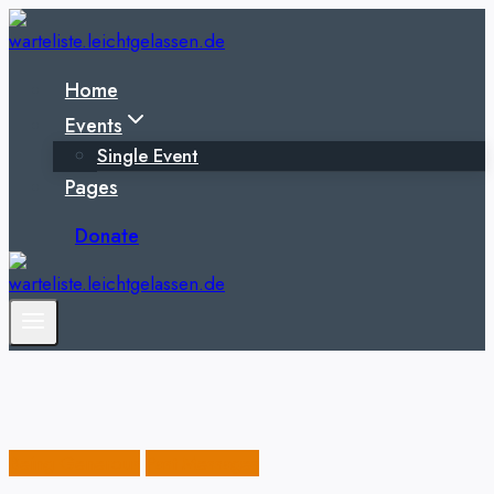
Zum
Inhalt
springen
Home
Events
Single Event
Pages
Donate
Being Generous
Past Messages