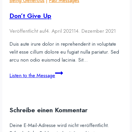
Being Generous
|
Past Messages
Hard
Don’t Give Up
Veröffentlicht auf
4. April 2021
14. Dezember 2021
Duis aute irure dolor in reprehenderit in voluptate
velit esse cillum dolore eu fugiat nulla pariatur. Sed
arcu non odio euismod lacinia. Sit…
Don’t
Listen to the Message
Give
Up
Schreibe einen Kommentar
Deine E-Mail-Adresse wird nicht veröffentlicht.